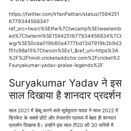
https://twitter.com/IrfanPathan/status/1594251
677934456834?
ref_src=twsrc%5Etfw%7Ctwcamp%5Etweetemb
ed%7Ctwterm%5E1594251677934456834%7Ct
wgr%5E50cda019b60a4777bd13d7919b2b9d3
f51c98a15%7Ctwcon%5Es1_&ref_url=https%3A
%2F%2Fhindi.cricketaddictor.com%2Fcricket%2
Fsuryakumar-yadav-praise-legends%2F
Suryakumar Yadav ने इस
साल दिखाया है शानदार प्रदर्शन
साल 2021 में डेब्यू करने वाले सूर्यकुमार यादव ने साल 2022 में
क्रिकेट के सबसे छोटे और तेजतर्रार प्रारूप में बेहद ही शानदार
प्रदर्शन दिखाया है। उन्होंने इस साल टी20 की 30 पारियों में