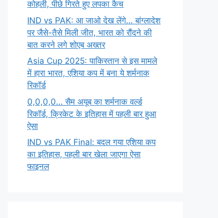
कोहली, पीछे गिरते हुए लपका कैच
IND vs PAK: आ जाओ देख लेंगे… बांग्लादेश
पर जैसे-तैसे मिली जीत, भारत को रौंदने की
बात करने लगे शोएब अख्तर
Asia Cup 2025: पाकिस्तान से इस मामले
में हारा भारत, एशिया कप में बना ये शर्मनाक
रिकॉर्ड
0,0,0,0… सैम अयूब का शर्मनाक वर्ल्ड
रिकॉर्ड, क्रिकेट के इतिहास में पहली बार हुआ
ऐसा
IND vs PAK Final: बदल गया एशिया कप
का इतिहास, पहली बार खेला जाएगा ऐसा
फाइनल