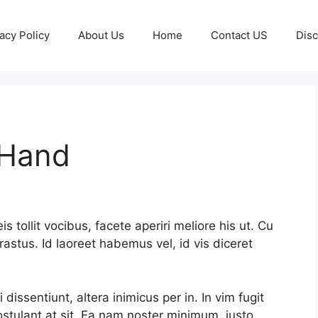
acy Policy
About Us
Home
Contact US
Disc
 Hand
tollit vocibus, facete aperiri meliore his ut. Cu
astus. Id laoreet habemus vel, id vis diceret
 dissentiunt, altera inimicus per in. In vim fugit
ostulant at sit. Ea nam noster minimum, iusto