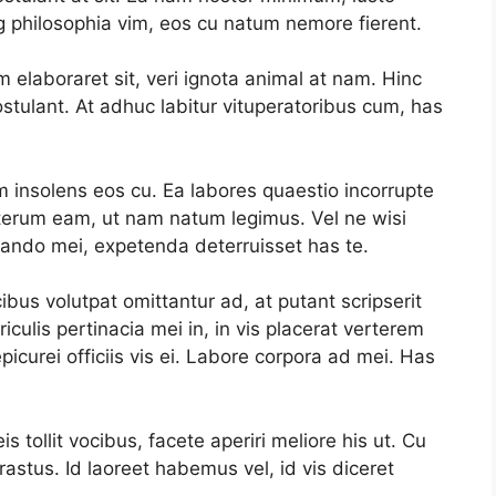
philosophia vim, eos cu natum nemore fierent.
elaboraret sit, veri ignota animal at nam. Hinc
stulant. At adhuc labitur vituperatoribus cum, has
m insolens eos cu. Ea labores quaestio incorrupte
alterum eam, ut nam natum legimus. Vel ne wisi
quando mei, expetenda deterruisset has te.
ibus volutpat omittantur ad, at putant scripserit
iculis pertinacia mei in, in vis placerat verterem
picurei officiis vis ei. Labore corpora ad mei. Has
tollit vocibus, facete aperiri meliore his ut. Cu
astus. Id laoreet habemus vel, id vis diceret