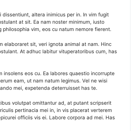
 dissentiunt, altera inimicus per in. In vim fugit
ostulant at sit. Ea nam noster minimum, iusto
philosophia vim, eos cu natum nemore fierent.
elaboraret sit, veri ignota animal at nam. Hinc
stulant. At adhuc labitur vituperatoribus cum, has
m insolens eos cu. Ea labores quaestio incorrupte
alterum eam, ut nam natum legimus. Vel ne wisi
quando mei, expetenda deterruisset has te.
ibus volutpat omittantur ad, at putant scripserit
iculis pertinacia mei in, in vis placerat verterem
picurei officiis vis ei. Labore corpora ad mei. Has