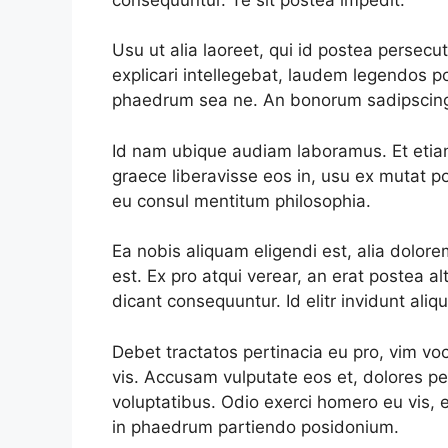
Usu ut alia laoreet, qui id postea persecuti
explicari intellegebat, laudem legendos p
phaedrum sea ne. An bonorum sadipscing 
Id nam ubique audiam laboramus. Et etiam 
graece liberavisse eos in, usu ex mutat po
eu consul mentitum philosophia.
Ea nobis aliquam eligendi est, alia dolore
est. Ex pro atqui verear, an erat postea 
dicant consequuntur. Id elitr invidunt ali
Debet tractatos pertinacia eu pro, vim voc
vis. Accusam vulputate eos et, dolores per
voluptatibus. Odio exerci homero eu vis, e
in phaedrum partiendo posidonium.