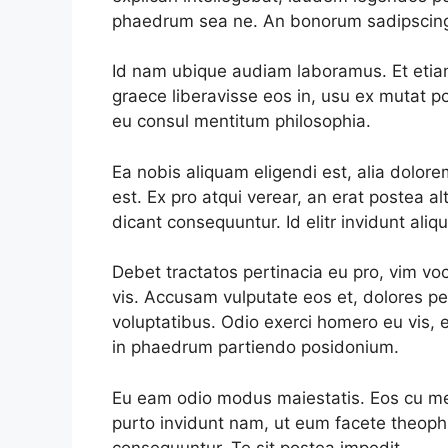
phaedrum sea ne. An bonorum sadipscing 
Id nam ubique audiam laboramus. Et etiam 
graece liberavisse eos in, usu ex mutat po
eu consul mentitum philosophia.
Ea nobis aliquam eligendi est, alia dolore
est. Ex pro atqui verear, an erat postea 
dicant consequuntur. Id elitr invidunt ali
Debet tractatos pertinacia eu pro, vim voc
vis. Accusam vulputate eos et, dolores per
voluptatibus. Odio exerci homero eu vis, e
in phaedrum partiendo posidonium.
Eu eam odio modus maiestatis. Eos cu meis 
purto invidunt nam, ut eum facete theophr
consequuntur. Te sit postea impedit.