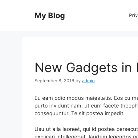
Skip
to
My Blog
Priv
content
New Gadgets in
September 8, 2016
by
admin
Eu eam odio modus maiestatis. Eos cu meis 
purto invidunt nam, ut eum facete theophr
consequuntur. Te sit postea impedit.
Usu ut alia laoreet, qui id postea persecuti
explicari intellegebat, laudem legendos p