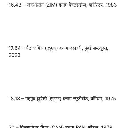
16.43 – जैक हेरॉन (ZIM) बनाम वेस्टइंडीज, वॉर्सेस्टर, 1983
17.64 – पैट कमिंस (एयूएस) बनाम एएफजी, मुंबई डब्ल्यूएस,
2023
18.18 – महमूद क़ुरैशी (ईएएफ) बनाम न्यूजीलैंड, बर्मिंघम, 1975
20 – क्रिस्टोफर चैपल (CAN) बनाम PAK, लीड्स, 1979