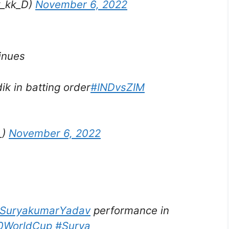
ik_kk_D)
November 6, 2022
inues
ik in batting order
#INDvsZIM
_)
November 6, 2022
SuryakumarYadav
performance in
0WorldCup
#Surya