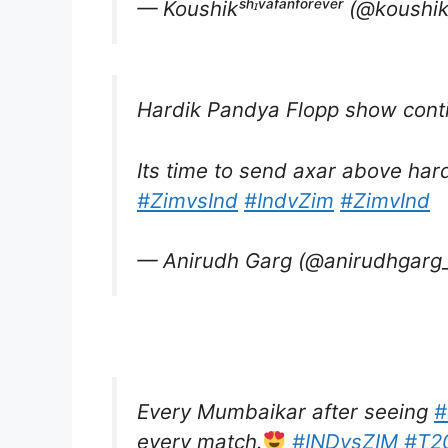
— Koushikˢʰᶦᵛᵃᶠᵃⁿᶠᵒʳᵉᵛᵉʳ (@koush
Hardik Pandya Flopp show cont
Its time to send axar above hard
#ZimvsInd
#IndvZim
#ZimvInd
— Anirudh Garg (@anirudhgarg
Every Mumbaikar after seeing
#
every match.
#INDvsZIM
#T2