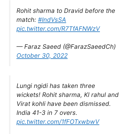
Rohit sharma to Dravid before the
match:
#IndVsSA
pic.twitter.com/R7TfAFNWzV
— Faraz Saeed (@FarazSaeedCh)
October 30, 2022
Lungi ngidi has taken three
wickets! Rohit sharma, Kl rahul and
Virat kohli have been dismissed.
India 41-3 in 7 overs.
pic.twitter.com/1fFOTxwbwV