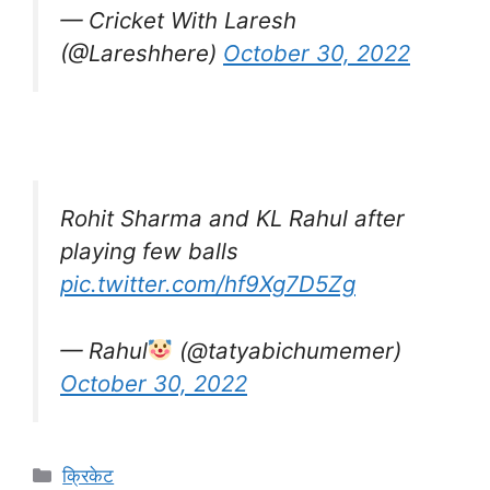
— Cricket With Laresh
(@Lareshhere)
October 30, 2022
Rohit Sharma and KL Rahul after
playing few balls
pic.twitter.com/hf9Xg7D5Zg
— Rahul
(@tatyabichumemer)
October 30, 2022
Categories
क्रिकेट