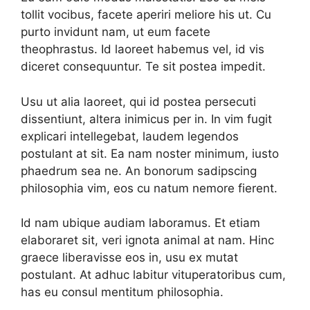
tollit vocibus, facete aperiri meliore his ut. Cu
purto invidunt nam, ut eum facete
theophrastus. Id laoreet habemus vel, id vis
diceret consequuntur. Te sit postea impedit.
Usu ut alia laoreet, qui id postea persecuti
dissentiunt, altera inimicus per in. In vim fugit
explicari intellegebat, laudem legendos
postulant at sit. Ea nam noster minimum, iusto
phaedrum sea ne. An bonorum sadipscing
philosophia vim, eos cu natum nemore fierent.
Id nam ubique audiam laboramus. Et etiam
elaboraret sit, veri ignota animal at nam. Hinc
graece liberavisse eos in, usu ex mutat
postulant. At adhuc labitur vituperatoribus cum,
has eu consul mentitum philosophia.