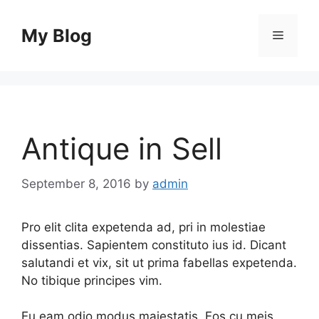
Skip
to
My Blog
Menu
content
Antique in Sell
September 8, 2016
by
admin
Pro elit clita expetenda ad, pri in molestiae
dissentias. Sapientem constituto ius id. Dicant
salutandi et vix, sit ut prima fabellas expetenda.
No tibique principes vim.
Eu eam odio modus maiestatis. Eos cu meis